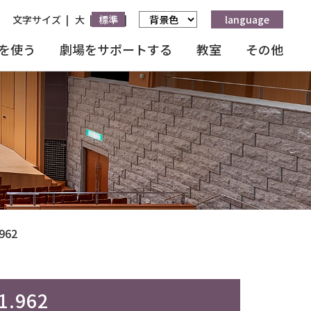
文字サイズ
大
標準
language
を使う
劇場をサポートする
教室
その他
962
.962