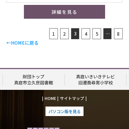
詳細を見る
3
…
1
2
4
5
8
←HOMEに戻る
財団トップ
真庭いきいきテレビ
真庭市立久世図書館
旧遷喬尋常小学校
HOME
サイトマップ
パソコン版を見る