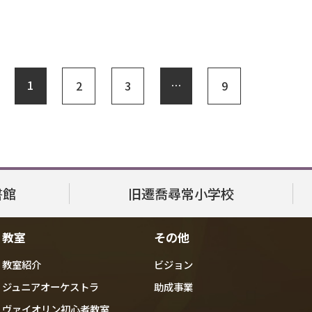
1
…
2
3
9
書館
旧遷喬尋常小学校
教室
その他
教室紹介
ビジョン
ジュニアオーケストラ
助成事業
ヴァイオリン初心者教室